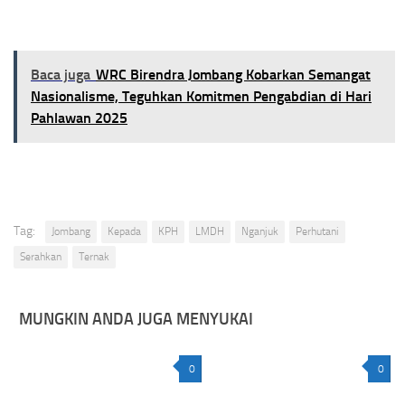
Baca juga
WRC Birendra Jombang Kobarkan Semangat
Nasionalisme, Teguhkan Komitmen Pengabdian di Hari
Pahlawan 2025
Tag:
Jombang
Kepada
KPH
LMDH
Nganjuk
Perhutani
Serahkan
Ternak
MUNGKIN ANDA JUGA MENYUKAI
0
0