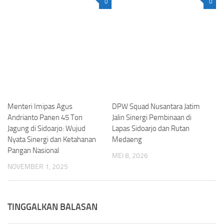
0
0
Menteri Imipas Agus
DPW Squad Nusantara Jatim
Andrianto Panen 45 Ton
Jalin Sinergi Pembinaan di
Jagung di Sidoarjo: Wujud
Lapas Sidoarjo dan Rutan
Nyata Sinergi dan Ketahanan
Medaeng
Pangan Nasional
MEI 8, 2026
NOVEMBER 1, 2025
TINGGALKAN BALASAN