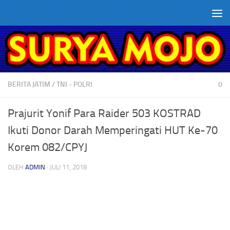
Skip to content
BERITA JATIM
/
TNI - POLRI
0
Prajurit Yonif Para Raider 503 KOSTRAD
Ikuti Donor Darah Memperingati HUT Ke-70
Korem 082/CPYJ
OLEH
ADMIN
·
JULI 11, 2018