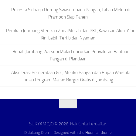
Polresta Sidoarjo Dorong Swasembada Pangan, Lahan Melon di
Prambon Siap Panen
Pemkab Jombang Sterilkan Zona Merah dari PKL, Kawasan Alun-Alun
Kini Lebih Tertib dan Nyaman
Bupati Jombang Warsubi Mulai Luncurkan Penyaluran Bantuan
Pangan di Plandaan
Akselerasi Pemerataan Gizi, Menko Pangan dan Bupati Warsubi
Tinjau Program Makan Bergizi Gratis di Jombang
SURYAMOJO © 2026. Hak Cipta Terdaftar.
Didukung Oleh
- Designed with the
Hueman theme