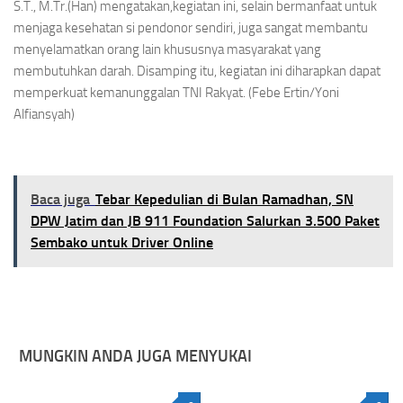
S.T., M.Tr.(Han) mengatakan,kegiatan ini, selain bermanfaat untuk
menjaga kesehatan si pendonor sendiri, juga sangat membantu
menyelamatkan orang lain khususnya masyarakat yang
membutuhkan darah. Disamping itu, kegiatan ini diharapkan dapat
memperkuat kemanunggalan TNI Rakyat. (Febe Ertin/Yoni
Alfiansyah)
Baca juga
Tebar Kepedulian di Bulan Ramadhan, SN
DPW Jatim dan JB 911 Foundation Salurkan 3.500 Paket
Sembako untuk Driver Online
MUNGKIN ANDA JUGA MENYUKAI