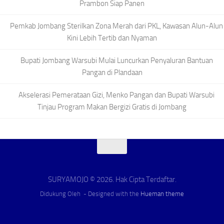
Prambon Siap Panen
Pemkab Jombang Sterilkan Zona Merah dari PKL, Kawasan Alun-Alun
Kini Lebih Tertib dan Nyaman
Bupati Jombang Warsubi Mulai Luncurkan Penyaluran Bantuan
Pangan di Plandaan
Akselerasi Pemerataan Gizi, Menko Pangan dan Bupati Warsubi
Tinjau Program Makan Bergizi Gratis di Jombang
SURYAMOJO © 2026. Hak Cipta Terdaftar.
Didukung Oleh
- Designed with the
Hueman theme