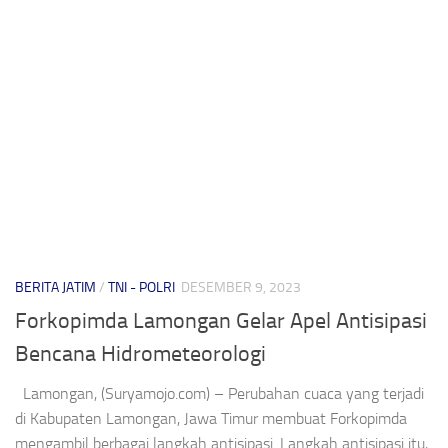
BERITA JATIM
/
TNI - POLRI
DESEMBER 9, 2023
Forkopimda Lamongan Gelar Apel Antisipasi
Bencana Hidrometeorologi
Lamongan, (Suryamojo.com) – Perubahan cuaca yang terjadi
di Kabupaten Lamongan, Jawa Timur membuat Forkopimda
mengambil berbagai langkah antisipasi. Langkah antisipasi itu,