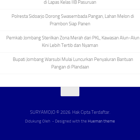
di Lapas Kelas IIB Pasuruan
Polresta Sidoarjo Dorong Swasembada Pangan, Lahan Melon di
Prambon Siap Panen
Pemkab Jombang Sterilkan Zona Merah dari PKL, Kawasan Alun-Alun
Kini Lebih Tertib dan Nyaman
Bupati Jombang Warsubi Mulai Luncurkan Penyaluran Bantuan
Pangan di Plandaan
SURYAMOJO © 2026. Hak Cipta Terdaftar.
Didukung Oleh
- Designed with the
Hueman theme