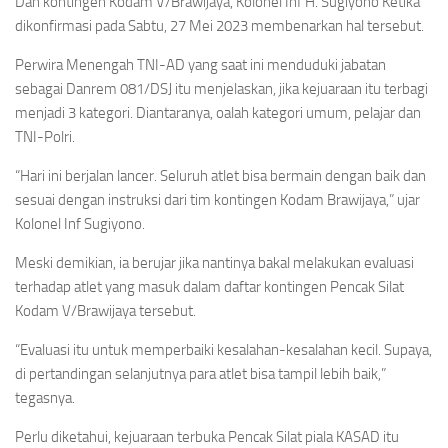
Dan kontingen Kodam V/Brawijaya, Kolonel Inf H. Sugiyono Ketika
dikonfirmasi pada Sabtu, 27 Mei 2023 membenarkan hal tersebut.
Perwira Menengah TNI-AD yang saat ini menduduki jabatan
sebagai Danrem 081/DSJ itu menjelaskan, jika kejuaraan itu terbagi
menjadi 3 kategori. Diantaranya, oalah kategori umum, pelajar dan
TNI-Polri.
“Hari ini berjalan lancer. Seluruh atlet bisa bermain dengan baik dan
sesuai dengan instruksi dari tim kontingen Kodam Brawijaya,” ujar
Kolonel Inf Sugiyono.
Meski demikian, ia berujar jika nantinya bakal melakukan evaluasi
terhadap atlet yang masuk dalam daftar kontingen Pencak Silat
Kodam V/Brawijaya tersebut.
“Evaluasi itu untuk memperbaiki kesalahan-kesalahan kecil. Supaya,
di pertandingan selanjutnya para atlet bisa tampil lebih baik,”
tegasnya.
Perlu diketahui, kejuaraan terbuka Pencak Silat piala KASAD itu