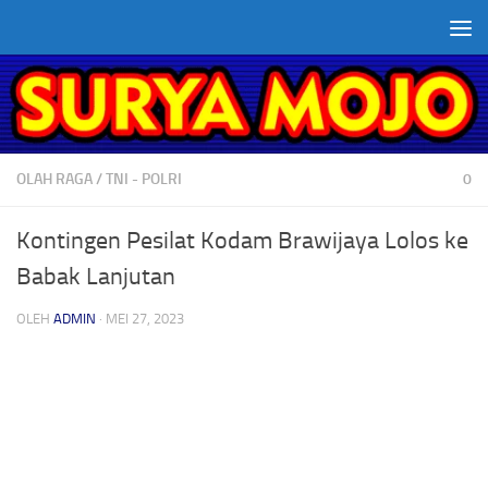
Skip to content
OLAH RAGA
/
TNI - POLRI
0
Kontingen Pesilat Kodam Brawijaya Lolos ke
Babak Lanjutan
OLEH
ADMIN
·
MEI 27, 2023