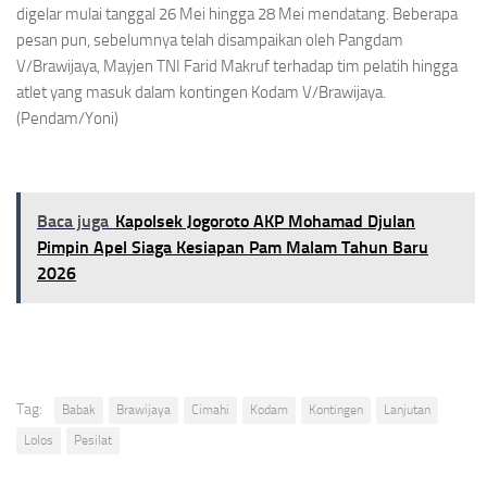
digelar mulai tanggal 26 Mei hingga 28 Mei mendatang. Beberapa
pesan pun, sebelumnya telah disampaikan oleh Pangdam
V/Brawijaya, Mayjen TNI Farid Makruf terhadap tim pelatih hingga
atlet yang masuk dalam kontingen Kodam V/Brawijaya.
(Pendam/Yoni)
Baca juga
Kapolsek Jogoroto AKP Mohamad Djulan
Pimpin Apel Siaga Kesiapan Pam Malam Tahun Baru
2026
Tag:
Babak
Brawijaya
Cimahi
Kodam
Kontingen
Lanjutan
Lolos
Pesilat