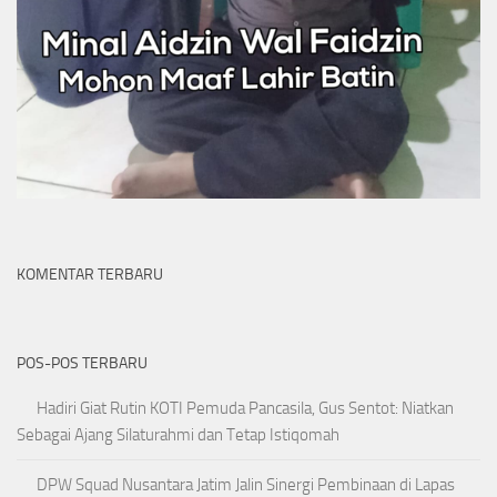
KOMENTAR TERBARU
POS-POS TERBARU
Hadiri Giat Rutin KOTI Pemuda Pancasila, Gus Sentot: Niatkan
Sebagai Ajang Silaturahmi dan Tetap Istiqomah
DPW Squad Nusantara Jatim Jalin Sinergi Pembinaan di Lapas