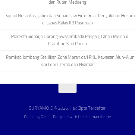
dan Rutan Medaeng
Squad Nusantara Jatim dan Squad Law Firm Gelar Penyuluhan Hukum
di Lapas Kelas IIB Pasuruan
Polresta Sidoarjo Dorong Swasembada Pangan, Lahan Melon di
Prambon Siap Panen
Pemkab Jombang Sterilkan Zona Merah dari PKL, Kawasan Alun-Alun
Kini Lebih Tertib dan Nyaman
SURYAMOJO © 2026. Hak Cipta Terdaftar.
Didukung Oleh
- Designed with the
Hueman theme