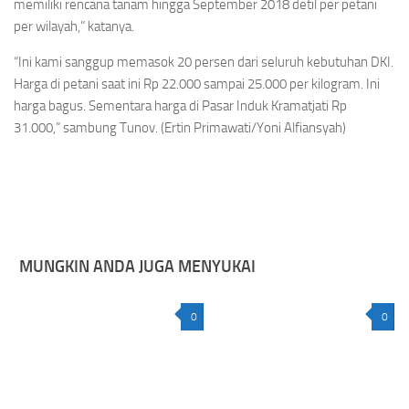
memiliki rencana tanam hingga September 2018 detil per petani
per wilayah,” katanya.
“Ini kami sanggup memasok 20 persen dari seluruh kebutuhan DKI.
Harga di petani saat ini Rp 22.000 sampai 25.000 per kilogram. Ini
harga bagus. Sementara harga di Pasar Induk Kramatjati Rp
31.000,” sambung Tunov. (Ertin Primawati/Yoni Alfiansyah)
MUNGKIN ANDA JUGA MENYUKAI
0
0