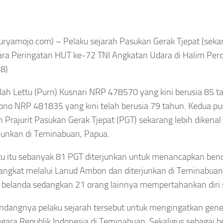
Suryamojo.com) – Pelaku sejarah Pasukan Gerak Tjepat (sek
cara Peringatan HUT ke-72 TNI Angkatan Udara di Halim Per
8)
lah Lettu (Purn) Kusnari NRP 478570 yang kini berusia 85 t
ono NRP 481835 yang kini telah berusia 79 tahun. Kedua p
 Prajurit Pasukan Gerak Tjepat (PGT) sekarang lebih dikena
rjunkan di Teminabuan, Papua.
u itu sebanyak 81 PGT diterjunkan untuk menancapkan bend
angkat melalui Lanud Ambon dan diterjunkan di Teminabuan
 belanda sedangkan 21 orang lainnya mempertahankan diri s
undangnya pelaku sejarah tersebut untuk mengingatkan gen
egara Republik Indonesia di Teminabuan. Sekaligus sebagai 