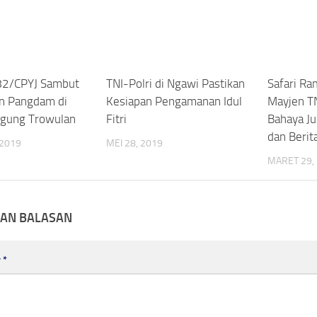
2/CPYJ Sambut
TNI-Polri di Ngawi Pastikan
Safari Ra
n Pangdam di
Kesiapan Pengamanan Idul
Mayjen TN
gung Trowulan
Fitri
Bahaya Jud
dan Berit
 2019
MEI 28, 2019
MARET 29,
KAN BALASAN
r
*