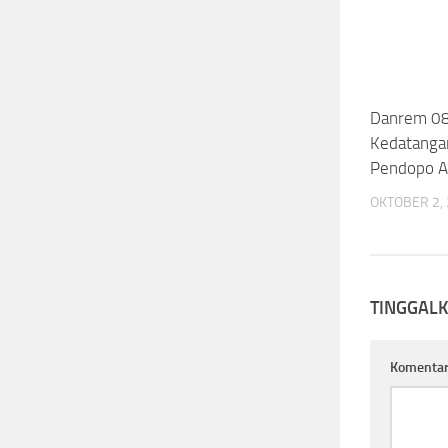
Danrem 08
Kedatanga
Pendopo A
OKTOBER 2,
TINGGAL
Komenta