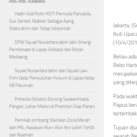
POS-POS TERBARU
Hadiri Giat Rutin KOTI Pemuda Pancasila,
Gus Sentot: Niatkan Sebagai Ajang
Jakarta, (
Silaturahmi dan Tetap Istiqomah
Ikuti Upa
(10/4/201
DPW Squad Nusantara Jatim Jalin Sinergi
Pembinaan di Lapas Sidoarjo dan Rutan
Beliau ada
Medaeng
Rebo Hart
Squad Nusantara Jatim dan Squad Law
merupakan
Firm Gelar Penyuluhan Hukum di Lapas Kelas
yang dite
IIB Pasuruan
Pada wakt
Polresta Sidoarjo Dorong Swasembada
Papua ber
Pangan, Lahan Melon di Prambon Siap Panen
tertembak
Pemkab Jombang Sterilkan Zona Merah
Tujuan di
dari PKL, Kawasan Alun-Alun Kini Lebih Tertib
dan Nyaman
sejarah N