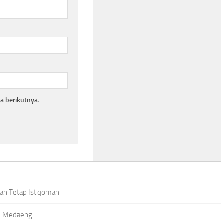
a berikutnya.
dan Tetap Istiqomah
an Medaeng