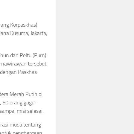
arang Korpaskhas)
dana Kusuma, Jakarta,
ahun dan Peltu (Purn)
urnawirawan tersebut
l dengan Paskhas
era Merah Putih di
, 60 orang gugur
ampai misi selesai.
erasi muda tentang
bentuk penghargaan