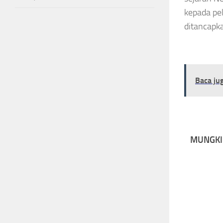
kepada pel
ditancapka
Baca ju
MUNGKI