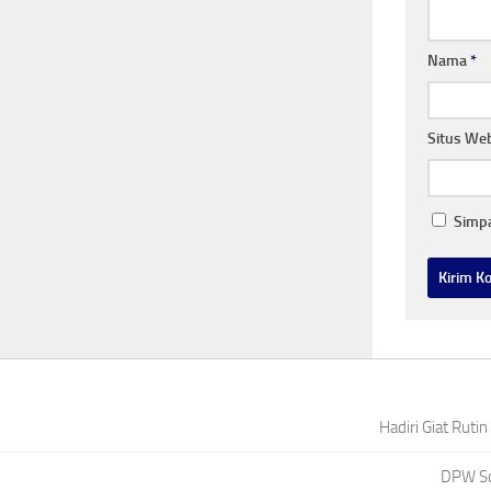
Nama
*
Situs We
Simpa
Hadiri Giat Ruti
DPW Squ