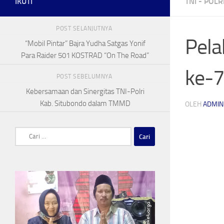
IKUTI
TNI - POLR
POST SELANJUTNYA
Pela
“Mobil Pintar” Bajra Yudha Satgas Yonif
Para Raider 501 KOSTRAD “On The Road”
ke-7
POST SEBELUMNYA
Kebersamaan dan Sinergitas TNI-Polri
Kab. Situbondo dalam TMMD
OLEH
ADMIN
Cari
untuk: