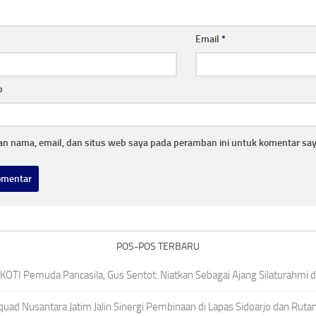
Email
*
b
n nama, email, dan situs web saya pada peramban ini untuk komentar say
POS-POS TERBARU
n KOTI Pemuda Pancasila, Gus Sentot: Niatkan Sebagai Ajang Silaturahmi 
ad Nusantara Jatim Jalin Sinergi Pembinaan di Lapas Sidoarjo dan Rut