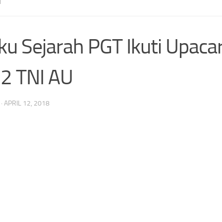
I
ku Sejarah PGT Ikuti Upac
2 TNI AU
·
APRIL 12, 2018