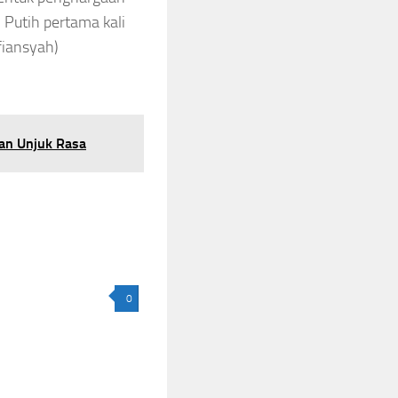
 Putih pertama kali
fiansyah)
nan Unjuk Rasa
0